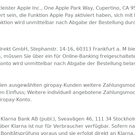
ister Apple Inc., One Apple Park Way, Cupertino, CA 
ert sein, die Funktion Apple Pay aktiviert haben, sich mi
ktion wird unmittelbar nach Abgabe der Bestellung durc
irekt GmbH, Stephanstr. 14-16, 60313 Frankfurt a. M bi
müssen Sie über ein für Online-Banking freigeschaltete
nto wird unmittelbar nach Abgabe der Bestellung belast
erien ausgewählten giropay-Kunden weitere Zahlungsmod
n Einfluss; Weitere individuell angebotene Zahlungsmoda
iropay-Konto.
Klarna Bank AB (publ.), Sveavägen 46, 111 34 Stockholm
r Klarna ist nur für Verbraucher verfügbar. Sofern nach
Bonitätsprüfung voraus und sie erfolgt direkt an Klarna.